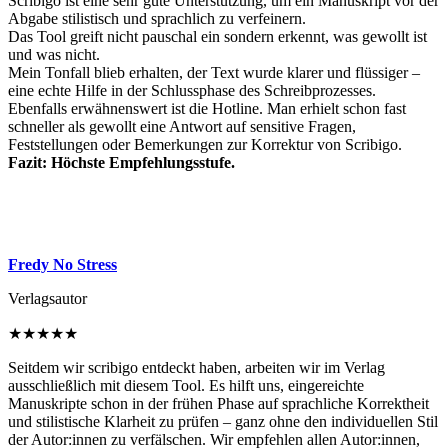
Scribigo ist eine sehr gute Unterstützung, um ein Manuskript vor der
Abgabe stilistisch und sprachlich zu verfeinern.
Das Tool greift nicht pauschal ein sondern erkennt, was gewollt ist
und was nicht.
Mein Tonfall blieb erhalten, der Text wurde klarer und flüssiger –
eine echte Hilfe in der Schlussphase des Schreibprozesses.
Ebenfalls erwähnenswert ist die Hotline. Man erhielt schon fast
schneller als gewollt eine Antwort auf sensitive Fragen,
Feststellungen oder Bemerkungen zur Korrektur von Scribigo.
Fazit: Höchste Empfehlungsstufe.
Fredy No Stress
Verlagsautor
★
★
★
★
★
Seitdem wir scribigo entdeckt haben, arbeiten wir im Verlag
ausschließlich mit diesem Tool. Es hilft uns, eingereichte
Manuskripte schon in der frühen Phase auf sprachliche Korrektheit
und stilistische Klarheit zu prüfen – ganz ohne den individuellen Stil
der Autor:innen zu verfälschen. Wir empfehlen allen Autor:innen,