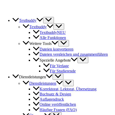
Zum
Inhalt
springen
Textbuddy
Textbuddy
Textbuddy
NEU
Alle Funktionen
Weitere Tools
Dateien konvertieren
Dateien vergleichen und zusammenführen
Spezielle Angebote
Für Verlage
Für Studierende
Dienstleistungen
Dienstleistungen
Korrektorat, Lektorat, Übersetzung
Buchsatz & Design
Auflagendruck
Online veröffentlichen
Häufige Fragen (FAQ)