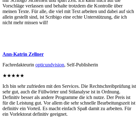
mir Scribigo Sicherheit und spart Zeit. Ich kann mich auf die
Vorschläge verlassen und behalte trotzdem die Kontrolle über
meinen Texte. Für alle, die viel mit Text arbeiten und dabei auf sich
allein gestellt sind, ist Scribigo eine echte Unterstützung, die ich
nicht mehr missen will!
Ann-Katrin Zellner
Fachredakteurin
opticundvision
, Self-Publisherin
★
★
★
★
★
Ich bin sehr zufrieden mit den Services. Die Rechtschreibprüfung ist
sehr gut, auch die Füllwörter und Stilanalyse ist in Ordnung.
Definitiv besser als andere Programme die ich nutze. Der Preis ist
für die Leistung gut. Vor allem die sehr schnelle Bearbeitungszeit ist
definitiv ein Vorteil. Es macht einfach Spaß damit zu arbeiten. Für
ein Vorlektorat definitiv geeignet.