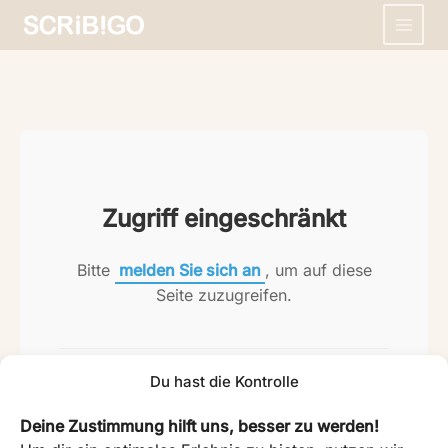
Zum
Inhalt
springen
Zugriff eingeschränkt
Bitte
melden Sie sich an
, um auf diese
Seite zuzugreifen.
Falls Sie Probleme bei der Anmeldung haben,
Du hast die Kontrolle
kontaktieren Sie bitte den Support
.
Deine Zustimmung hilft uns, besser zu werden!