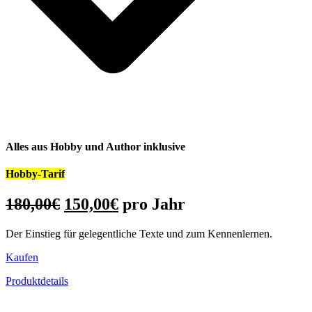
Alles aus Hobby und Author inklusive
Hobby-Tarif
Ursprünglicher
Aktueller
180,00
€
150,00
€
pro Jahr
Preis
Preis
Der Einstieg für gelegentliche Texte und zum Kennenlernen.
war:
ist:
180,00€
150,00€.
Kaufen
Produktdetails