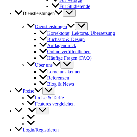
Für Verlage
Für Studierende
Dienstleistungen
Dienstleistungen
Korrektorat, Lektorat, Übersetzung
Buchsatz & Design
Auflagendruck
Online veröffentlichen
Häufige Fragen (FAQ)
Über uns
Lerne uns kennen
Referenzen
Blog & News
Preise
Preise & Tarife
Features vergleichen
Login/Registrieren