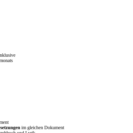
nklusive
tmonats
ument
setzungen
im gleichen Dokument
 Drehbuch und Lyrik