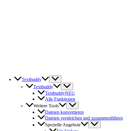
Zum
Inhalt
springen
Textbuddy
Textbuddy
Textbuddy
NEU
Alle Funktionen
Weitere Tools
Dateien konvertieren
Dateien vergleichen und zusammenführen
Spezielle Angebote