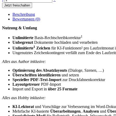
Tarif
$ 1.028,81
$ 857,34.
Jetzt freischalten
(jährliche
Abrechnung)
Beschreibung
Menge
Bewertungen (0)
Nutzung & Umfang
1
Unlimitierte
Basis-Rechtschreibkorrektur
Unbegrenzt
Dokumente hochladen und verarbeiten
1
Unlimitierte
Zeichen
für KI-Funktionen² pro Laufzeitmonat i
Ungenutztes Zeichenkontingent verfällt zum Ende des Laufzei
Alles aus Author inklusive:
Optimierung des Absatzlayouts
(Dialoge, Szenen, …)
Überschriften identifizieren
und setzen
Spezieller PDF-Text-Import
zur Druckfahnenkorrektur
Layoutgetreuer
PDF-Import
Import und Export in
über 25 Formate
Alles aus Hobby inklusive:
KI-Lektorat
und Vorschläge zur Verbesserung im Word-Dok
Mehrfache KI-basierte
Überarbeitungen
,
Analysen
und
Über
Spezialisierte Modi
für Belletristik, Sachbuch, Wissenschaft,