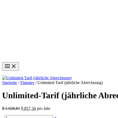
Angebot!
Startseite
/
Flatrates
/ Unlimited-Tarif (jährliche Abrechnung)
Unlimited-Tarif (jährliche Abr
Ursprünglicher
Aktueller
$
1.028,81
$
857,34
pro Jahr
Preis
Preis
Unlimited-
-
war:
ist:
+