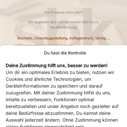
Darf’s etwas mehr sein?
Wir begleiten dich von der ersten Idee bis zu
Veröffentlichung:
Buchsatz, Umschlaggestaltung, Auflagendruck, Verlag …
LEISTUNGSÜBERSICHT
Du hast die Kontrolle
Deine Zustimmung hilft uns, besser zu werden!
Um dir ein optimales Erlebnis zu bieten, nutzen wir
1
Entsprechend unserer Fair-Use-Policy ist die Nutzung des KI-
Cookies und ähnliche Technologien, um
Volumens sowie der Basis Rechtschreib-Korrektur jeweils auf maximal
10 Millionen Zeichen pro User und Monat (entsprechend
Geräteinformationen zu speichern und darauf
Abrechnungsperiode) begrenzt. Beide Volumen werden unabhängig
zuzugreifen. Mit deiner Zustimmung hilfst du uns,
abgerechnet. Größere Volumen können als Enterprise-Flat angefragt
Inhalte zu verbessern, Funktionen optimal
werden.
bereitzustellen und unser Angebot noch gezielter auf
² KI-Funktionen sind alle Arten von automatischen Überarbeitungen,
deine Bedürfnisse abzustimmen. Du kannst deine
Analysen und Übersetzungen, aber auch Funktionen wie
Auswahl jederzeit ändern. Ohne Zustimmung können
Lektoratskommentare und die automatische Verbesserung mit Hilfe von
einige Funktionen eingeschränkt sein.