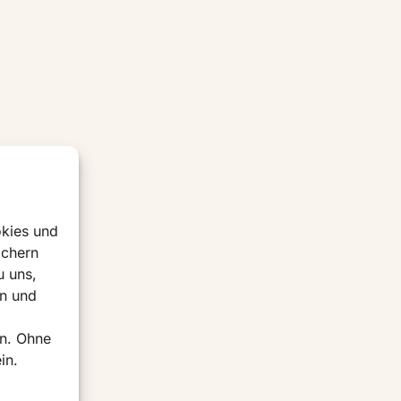
okies und
ichern
u uns,
en und
rn. Ohne
in.