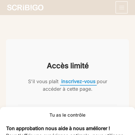
Skip
to
content
Accès limité
S'il vous plaît
inscrivez-vous
pour
accéder à cette page.
Si vous rencontrez des problèmes lors de votre
Tu as le contrôle
inscription
veuillez contacter le support
.
Ton approbation nous aide à nous améliorer !