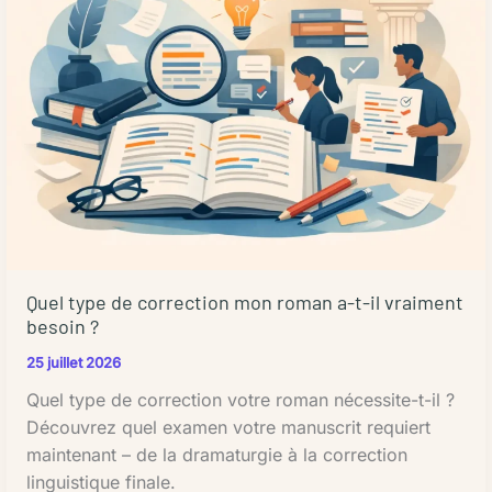
estimer
dans
le
correctement
le
travail
vos
document
créatif
coûts,
:
et
demandez
Comment
l'analyse
toujours
garder
approfondie.
un
votre
L'IA
devis
texte
dans
détaillé.
cohérent
les
Comparez
Les
flux
plusieurs
ruptures
de
Quel type de correction mon roman a-t-il vraiment
prestataires
de
besoin ?
travail
et
style
éditoriaux
25 juillet 2026
ne
dans
:
choisissez
Quel type de correction votre roman nécessite-t-il ?
un
une
pas
Découvrez quel examen votre manuscrit requiert
document
utilisation
uniquement
maintenant – de la dramaturgie à la correction
peuvent
judicieuse
en
linguistique finale.
nuire