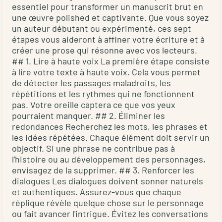
clarté
essentiel pour transformer un manuscrit brut en
des
du
une œuvre polished et captivante. Que vous soyez
phrases
texte
un auteur débutant ou expérimenté, ces sept
ou
et
étapes vous aideront à affiner votre écriture et à
d'incohérences
créer une prose qui résonne avec vos lecteurs.
à
dans
## 1. Lire à haute voix La première étape consiste
adapter
à lire votre texte à haute voix. Cela vous permet
la
le
de détecter les passages maladroits, les
formatage,
ton
répétitions et les rythmes qui ne fonctionnent
ces
au
pas. Votre oreille captera ce que vos yeux
éléments
public
pourraient manquer. ## 2. Éliminer les
peuvent
cible.
redondances Recherchez les mots, les phrases et
distraire
les idées répétées. Chaque élément doit servir un
Ils
le
objectif. Si une phrase ne contribue pas à
servent
lecteur
l'histoire ou au développement des personnages,
de
envisagez de la supprimer. ## 3. Renforcer les
et
vérificateurs
dialogues Les dialogues doivent sonner naturels
affaiblir
intelligents,
et authentiques. Assurez-vous que chaque
votre
sans
réplique révèle quelque chose sur le personnage
message.
remplacer
ou fait avancer l'intrigue. Évitez les conversations
Pour