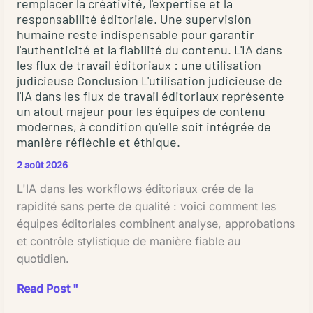
remplacer la créativité, l'expertise et la
simple
responsabilité éditoriale. Une supervision
relecture
humaine reste indispensable pour garantir
l'authenticité et la fiabilité du contenu. L'IA dans
coûte
les flux de travail éditoriaux : une utilisation
moins
judicieuse Conclusion L'utilisation judicieuse de
cher
l'IA dans les flux de travail éditoriaux représente
qu'une
un atout majeur pour les équipes de contenu
correction
modernes, à condition qu'elle soit intégrée de
en
manière réfléchie et éthique.
profondeur.
2 août 2026
Ensuite,
L'IA dans les workflows éditoriaux crée de la
la
rapidité sans perte de qualité : voici comment les
complexité
équipes éditoriales combinent analyse, approbations
du
et contrôle stylistique de manière fiable au
texte
quotidien.
joue
un
L'IA
Read Post "
rôle
dans
décisif.