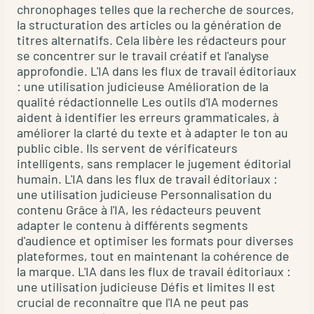
chronophages telles que la recherche de sources,
influencent
la structuration des articles ou la génération de
le
titres alternatifs. Cela libère les rédacteurs pour
prix
se concentrer sur le travail créatif et l'analyse
Le
approfondie. L'IA dans les flux de travail éditoriaux
coût
: une utilisation judicieuse Amélioration de la
d'une
qualité rédactionnelle Les outils d'IA modernes
aident à identifier les erreurs grammaticales, à
correction
améliorer la clarté du texte et à adapter le ton au
éditoriale
public cible. Ils servent de vérificateurs
dépend
intelligents, sans remplacer le jugement éditorial
de
humain. L'IA dans les flux de travail éditoriaux :
plusieurs
une utilisation judicieuse Personnalisation du
éléments.
contenu Grâce à l'IA, les rédacteurs peuvent
D'abord,
adapter le contenu à différents segments
d'audience et optimiser les formats pour diverses
l'étendue
plateformes, tout en maintenant la cohérence de
du
la marque. L'IA dans les flux de travail éditoriaux :
travail
une utilisation judicieuse Défis et limites Il est
:
crucial de reconnaître que l'IA ne peut pas
une