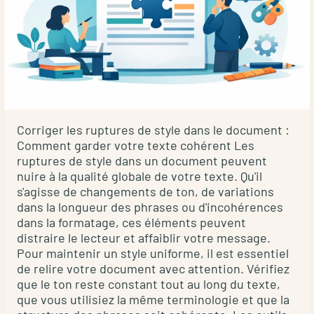
en
environ
judicieuse
8
5
Automatisation
étapes
à
des
15
tâches
euros
répétitives
par
L'IA
page
peut
-
Corriger les ruptures de style dans le document :
considérablement
**Au
Comment garder votre texte cohérent Les
accélérer
ruptures de style dans un document peuvent
mot**
les
nuire à la qualité globale de votre texte. Qu'il
:
tâches
s'agisse de changements de ton, de variations
généralement
dans la longueur des phrases ou d'incohérences
chronophages
entre
dans la formatage, ces éléments peuvent
telles
0,02
distraire le lecteur et affaiblir votre message.
que
et
Pour maintenir un style uniforme, il est essentiel
la
0,10
de relire votre document avec attention. Vérifiez
recherche
euro
que le ton reste constant tout au long du texte,
de
que vous utilisiez la même terminologie et que la
par
sources,