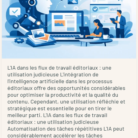
book
prévoir
pour
ce
service
?
Combien
coûte
une
correction
L'IA dans les flux de travail éditoriaux : une
utilisation judicieuse L'intégration de
éditoriale
l'intelligence artificielle dans les processus
?
éditoriaux offre des opportunités considérables
Bien
pour optimiser la productivité et la qualité du
planifier
contenu. Cependant, une utilisation réfléchie et
les
stratégique est essentielle pour en tirer le
tarifs
meilleur parti. L'IA dans les flux de travail
Les
éditoriaux : une utilisation judicieuse
Automatisation des tâches répétitives L'IA peut
facteurs
considérablement accélérer les tâches
qui