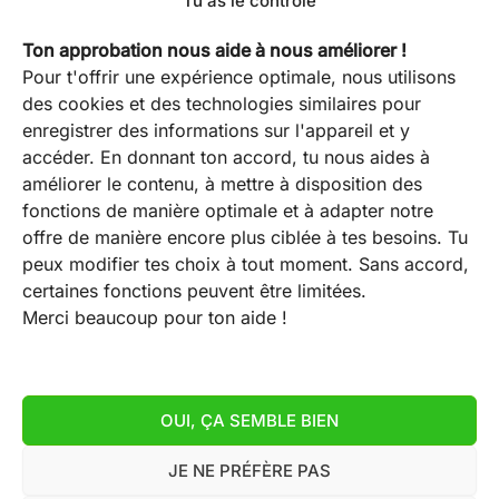
phrases
Tu as le contrôle
le
diverses
soit
style
plateformes,
Ton approbation nous aide à nous améliorer !
cohérente.
d'un
tout
Pour t'offrir une expérience optimale, nous utilisons
Les
roman
en
des cookies et des technologies similaires pour
outils
est
maintenant
enregistrer des informations sur l'appareil et y
de
un
la
Einen Dokument übersetzen und das Layout
accéder. En donnant ton accord, tu nous aides à
correction
processus
cohérence
beibehalten
améliorer le contenu, à mettre à disposition des
automatique
essentiel
de
fonctions de manière optimale et à adapter notre
21. juillet 2026
peuvent
pour
la
offre de manière encore plus ciblée à tes besoins. Tu
vous
Ein Dokument übersetzen, ohne die Formatierung zu
transformer
marque.
peux modifier tes choix à tout moment. Sans accord,
aider
verlieren: So sichern Sie Terminologie, Stil und
un
L'IA
certaines fonctions peuvent être limitées.
à
Qualität direkt im Originaldokument zuverlässig.
manuscrit
dans
Merci beaucoup pour ton aide !
identifier
brut
les
Einen
Read Post "
certaines
en
flux
Dokument
incohérences,
une
de
übersetzen
mais
OUI, ÇA SEMBLE BIEN
œuvre
travail
und
une
polished
éditoriaux
das
JE NE PRÉFÈRE PAS
relecture
1
2
…
9
Suivant
→
et
:
Layout