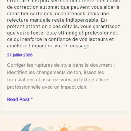
structure des phrases soit cohérente. Les outils
mot
la
de correction automatique peuvent vous aider à
Combien
identifier certaines incohérences, mais une
structuration
coûte
relecture manuelle reste indispensable. En
des
une
prêtant attention à ces détails, vous garantissez
articles
correction
que votre texte reste stimmig et professionnel,
ou
éditoriale
ce qui renforce la confiance de vos lecteurs et
la
améliore l'impact de votre message.
?
génération
Bien
27. juillet 2026
de
planifier
Corriger les ruptures de style dans le document :
titres
les
Identifiez les changements de ton, lissez les
alternatifs.
tarifs
formulations et assurez-vous un texte d'allure
Cela
Conseils
professionnelle avec un impact clair.
libère
pour
les
bien
Corriger
Read Post "
rédacteurs
planifier
les
pour
votre
ruptures
se
budget
de
concentrer
Pour
style
sur