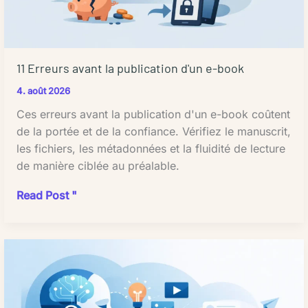
éditoriale
professionnelle
est
un
11 Erreurs avant la publication d'un e-book
investissement
4. août 2026
important
pour
Ces erreurs avant la publication d'un e-book coûtent
garantir
de la portée et de la confiance. Vérifiez le manuscrit,
la
les fichiers, les métadonnées et la fluidité de lecture
qualité
de manière ciblée au préalable.
de
11
Read Post "
votre
Erreurs
texte.
avant
Mais
la
combien
publication
faut-
d'un
il
e-
vraiment