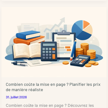
les
Un
flux
texte
de
technique
travail
ou
éditoriaux
spécialisé
:
demande
une
plus
utilisation
de
judicieuse
temps
L'intégration
qu'un
de
texte
l'intelligence
généraliste.
artificielle
Combien
dans
coûte
Combien coûte la mise en page ? Planifier les prix
les
de manière réaliste
une
processus
correction
31. juillet 2026
éditoriaux
éditoriale
Combien coûte la mise en page ? Découvrez les
offre
?