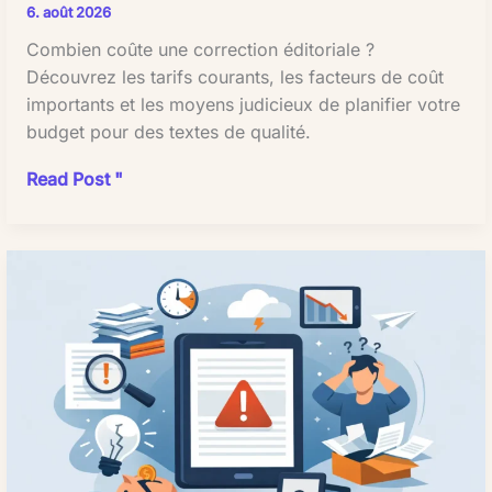
6. août 2026
Combien coûte une correction éditoriale ?
Découvrez les tarifs courants, les facteurs de coût
importants et les moyens judicieux de planifier votre
budget pour des textes de qualité.
Combien
Read Post "
coûte
une
correction
éditoriale
?
Bien
planifier
les
tarifs
Une
correction