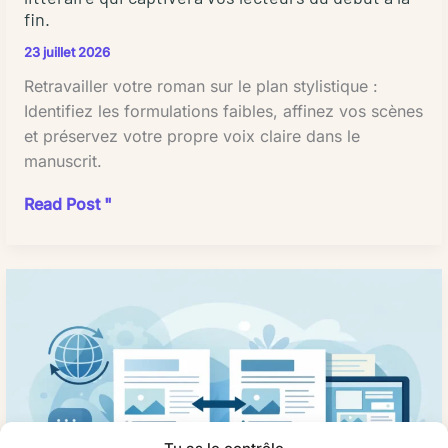
Grâce
fin.
constant
à
tout
23 juillet 2026
l'IA,
au
les
Retravailler votre roman sur le plan stylistique :
long
rédacteurs
Identifiez les formulations faibles, affinez vos scènes
du
peuvent
et préservez votre propre voix claire dans le
texte,
adapter
manuscrit.
que
le
vous
#
Read Post "
contenu
utilisiez
Améliorer
à
la
le
différents
même
style
segments
terminologie
d'un
d'audience
et
roman
et
que
:
optimiser
la
7
les
structure
étapes
formats
des
Améliorer
pour