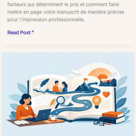
facteurs qui déterminent le prix et comment faire
des
Bien
mettre en page votre manuscrit de manière précise
opportunités
planifier
pour l'impression professionnelle.
considérables
les
pour
tarifs
Combien
Read Post "
optimiser
Modèles
coûte
la
de
la
productivité
tarification
mise
et
courants
en
la
Les
page
qualité
correcteurs
?
du
proposent
Planifier
contenu.
généralement
les
Cependant,
trois
prix
une
modèles
de
utilisation
de
manière
réfléchie
tarification
réaliste
et
:
stratégique