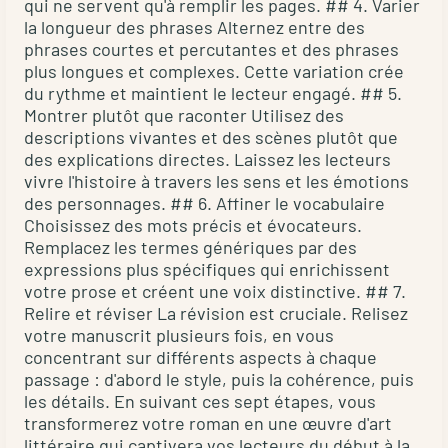
qui ne servent qu'à remplir les pages. ## 4. Varier
le
maintenir
la longueur des phrases Alternez entre des
jugement
un
phrases courtes et percutantes et des phrases
éditorial
plus longues et complexes. Cette variation crée
style
humain.
du rythme et maintient le lecteur engagé. ## 5.
uniforme,
L'IA
Montrer plutôt que raconter Utilisez des
il
dans
descriptions vivantes et des scènes plutôt que
est
les
des explications directes. Laissez les lecteurs
essentiel
flux
vivre l'histoire à travers les sens et les émotions
de
des personnages. ## 6. Affiner le vocabulaire
de
relire
Choisissez des mots précis et évocateurs.
travail
Remplacez les termes génériques par des
votre
éditoriaux
expressions plus spécifiques qui enrichissent
document
:
votre prose et créent une voix distinctive. ## 7.
avec
une
Relire et réviser La révision est cruciale. Relisez
attention.
utilisation
votre manuscrit plusieurs fois, en vous
Vérifiez
judicieuse
concentrant sur différents aspects à chaque
que
passage : d'abord le style, puis la cohérence, puis
Personnalisation
le
les détails. En suivant ces sept étapes, vous
du
ton
transformerez votre roman en une œuvre d'art
contenu
littéraire qui captivera vos lecteurs du début à la
reste