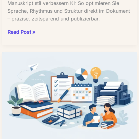
Manuskript stil verbessern KI: So optimieren Sie
Sprache, Rhythmus und Struktur direkt im Dokument
– präzise, zeitsparend und publizierbar.
Manuskriptstil
Read Post »
verbessern
mit
KI