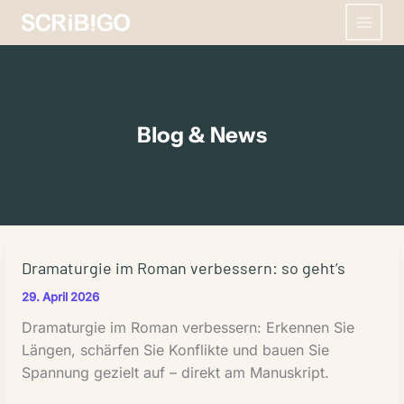
Zum
Inhalt
springen
Blog & News
Dramaturgie im Roman verbessern: so geht’s
29. April 2026
Dramaturgie im Roman verbessern: Erkennen Sie
Längen, schärfen Sie Konflikte und bauen Sie
Spannung gezielt auf – direkt am Manuskript.