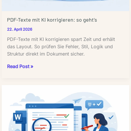
PDF-Texte mit KI korrigieren: so geht’s
22. April 2026
PDF-Texte mit KI korrigieren spart Zeit und erhält
das Layout. So prüfen Sie Fehler, Stil, Logik und
Struktur direkt im Dokument sicher.
PDF-
Read Post »
Texte
mit
KI
korrigieren:
so
geht’s