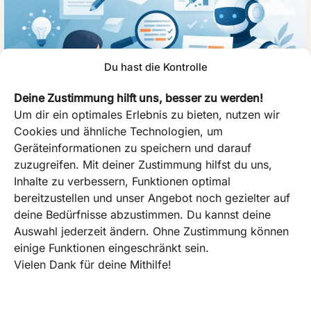
Du hast die Kontrolle
Deine Zustimmung hilft uns, besser zu werden!
Um dir ein optimales Erlebnis zu bieten, nutzen wir
Cookies und ähnliche Technologien, um
Geräteinformationen zu speichern und darauf
zuzugreifen. Mit deiner Zustimmung hilfst du uns,
KI-Lektorat fürs Manuskript richtig nutzen
Inhalte zu verbessern, Funktionen optimal
bereitzustellen und unser Angebot noch gezielter auf
20. April 2026
deine Bedürfnisse abzustimmen. Du kannst deine
KI-Lektorat fürs Manuskript spart Zeit und verbessert
Auswahl jederzeit ändern. Ohne Zustimmung können
Stil, Struktur und Fehlerquote – wenn Sie das Tool
einige Funktionen eingeschränkt sein.
richtig einsetzen und Grenzen kennen.
Vielen Dank für deine Mithilfe!
KI-
Read Post »
Lektorat