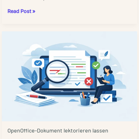
Ebook-
Read Post »
Datei
konvertieren
für
Veröffentlichung
OpenOffice-Dokument lektorieren lassen