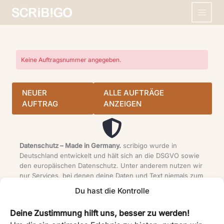
Zum
Inhalt
springen
Keine Auftragsnummer angegeben.
NEUER
ALLE AUFTRÄGE
AUFTRAG
ANZEIGEN
Datenschutz – Made in Germany.
scribigo wurde in
Deutschland entwickelt und hält sich an die DSGVO sowie
den europäischen Datenschutz. Unter anderem nutzen wir
nur Services, bei denen deine Daten und Text niemals zum
KI-Training eingesetzt werden. Mehr dazu findest du in
Du hast die Kontrolle
unseren
Datenschutzbedingungen
.
Deine Zustimmung hilft uns, besser zu werden!