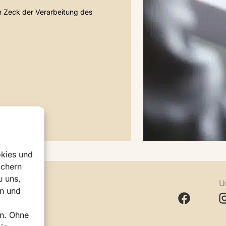
m Zeck der Verarbeitung des
okies und
ichern
u uns,
U
en und
om
rn. Ohne