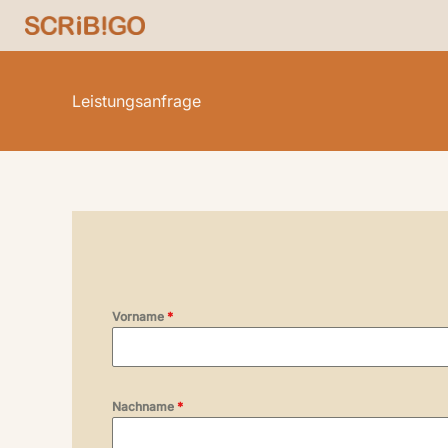
Zum
Inhalt
springen
Leistungsanfrage
Vorname
*
Nachname
*