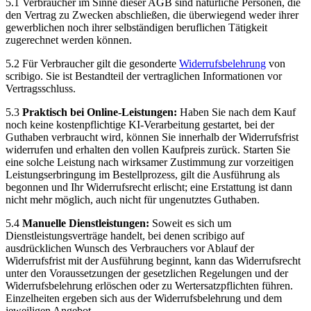
5.1 Verbraucher im Sinne dieser AGB sind natürliche Personen, die
den Vertrag zu Zwecken abschließen, die überwiegend weder ihrer
gewerblichen noch ihrer selbständigen beruflichen Tätigkeit
zugerechnet werden können.
5.2 Für Verbraucher gilt die gesonderte
Widerrufsbelehrung
von
scribigo. Sie ist Bestandteil der vertraglichen Informationen vor
Vertragsschluss.
5.3
Praktisch bei Online-Leistungen:
Haben Sie nach dem Kauf
noch keine kostenpflichtige KI-Verarbeitung gestartet, bei der
Guthaben verbraucht wird, können Sie innerhalb der Widerrufsfrist
widerrufen und erhalten den vollen Kaufpreis zurück. Starten Sie
eine solche Leistung nach wirksamer Zustimmung zur vorzeitigen
Leistungserbringung im Bestellprozess, gilt die Ausführung als
begonnen und Ihr Widerrufsrecht erlischt; eine Erstattung ist dann
nicht mehr möglich, auch nicht für ungenutztes Guthaben.
5.4
Manuelle Dienstleistungen:
Soweit es sich um
Dienstleistungsverträge handelt, bei denen scribigo auf
ausdrücklichen Wunsch des Verbrauchers vor Ablauf der
Widerrufsfrist mit der Ausführung beginnt, kann das Widerrufsrecht
unter den Voraussetzungen der gesetzlichen Regelungen und der
Widerrufsbelehrung erlöschen oder zu Wertersatzpflichten führen.
Einzelheiten ergeben sich aus der Widerrufsbelehrung und dem
jeweiligen Angebot.