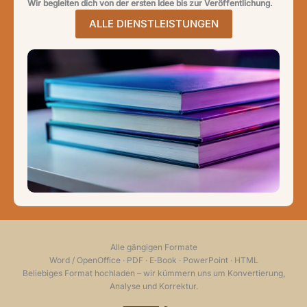
Wir begleiten dich von der ersten Idee bis zur Veröffentlichung.
ALLE DIENSTLEISTUNGEN
Alle gängigen Formate
Word / OpenOffice · PDF · E‑Book · PowerPoint · HTML
Beliebiges Format hochladen – wir kümmern uns um Konvertierung,
Analyse und Korrektur.