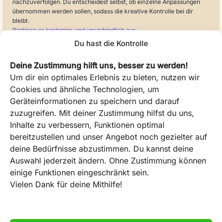
nachzuverfolgen. Du entscheidest selbst, ob einzelne Anpassungen
übernommen werden sollen, sodass die kreative Kontrolle bei dir
bleibt.
Probiere es kostenlos und unverbindlich aus.
Du hast die Kontrolle
Deine Zustimmung hilft uns, besser zu werden!
Was kostet scribigo?
Um dir ein optimales Erlebnis zu bieten, nutzen wir
Cookies und ähnliche Technologien, um
Geräteinformationen zu speichern und darauf
Wie funktionieren Scribits?
zuzugreifen. Mit deiner Zustimmung hilfst du uns,
Inhalte zu verbessern, Funktionen optimal
bereitzustellen und unser Angebot noch gezielter auf
Wie kann ich den Service nutzen?
deine Bedürfnisse abzustimmen. Du kannst deine
Auswahl jederzeit ändern. Ohne Zustimmung können
einige Funktionen eingeschränkt sein.
Vielen Dank für deine Mithilfe!
Was bedeutet “Datenschutz – Made in
Germany?”